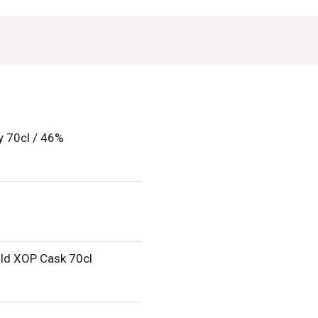
y 70cl / 46%
ld XOP Cask 70cl