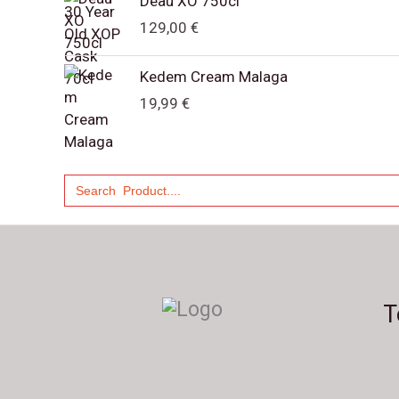
Deau XO 750cl
129,00
€
Kedem Cream Malaga
19,99
€
Sök
efter:
T