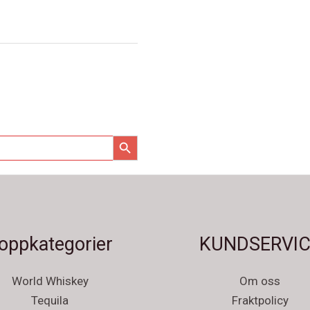
SÖKKNAPP
oppkategorier
KUNDSERVIC
World Whiskey
Om oss
Tequila
Fraktpolicy