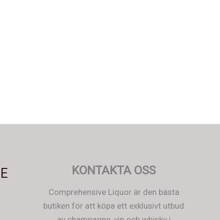
Español
Српски језик
한국어
Italiano
Português
KONTAKTA OSS
E
Polski
Comprehensive Liquor är den bästa
Magyar
butiken för att köpa ett exklusivt utbud
Ελληνικά
av champagne, vin och whisky i