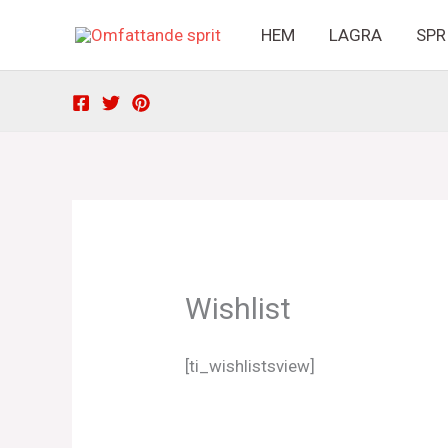
Hoppa
HEM
LAGRA
SPR
till
innehåll
Wishlist
[ti_wishlistsview]