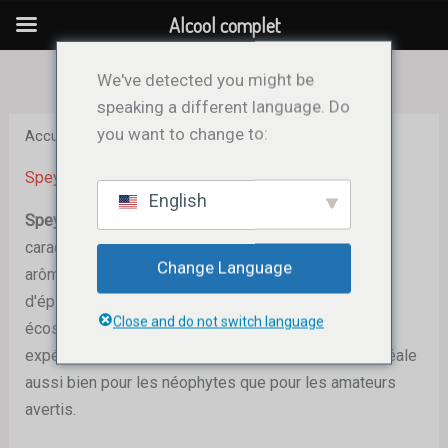
Aller
Alcool complet
au
contenu
We've detected you might be
speaking a different language. Do
you want to change to:
Accueil
/ Speyside
Speyside
English
Speyside Whisky
Ce whisky est réputé pour son
caractère doux et élégant, ainsi que pour ses riches
Change Language
arômes de miel, de fruits du verger, de vanille et
d'épices délicates. Élaborés dans la célèbre région
Close and do not switch language
écossaise du Speyside, ces whiskies offrent une
expérience de dégustation raffinée et accessible, idéale
aussi bien pour les néophytes que pour les amateurs
avertis.