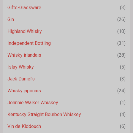
Gifts-Glassware
(3)
Gin
(26)
Highland Whisky
(10)
Independent Bottling
(31)
Whisky irlandais
(28)
Islay Whisky
(5)
Jack Daniel's
(3)
Whisky japonais
(24)
Johnnie Walker Whiskey
(1)
Kentucky Straight Bourbon Whiskey
(4)
Vin de Kiddouch
(6)