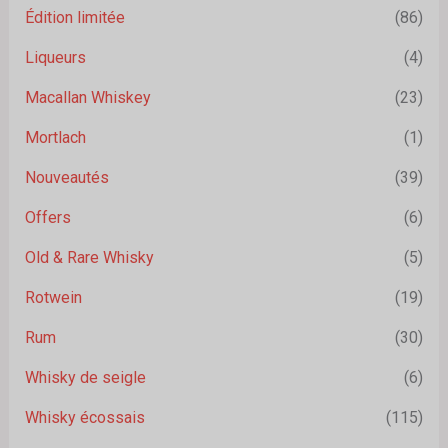
Édition limitée
(86)
Liqueurs
(4)
Macallan Whiskey
(23)
Mortlach
(1)
Nouveautés
(39)
Offers
(6)
Old & Rare Whisky
(5)
Rotwein
(19)
Rum
(30)
Whisky de seigle
(6)
Whisky écossais
(115)