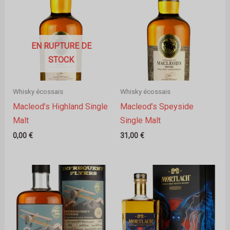
EN RUPTURE DE
STOCK
Whisky écossais
Whisky écossais
Macleod’s Highland Single
Macleod’s Speyside
Malt
Single Malt
0,00
€
31,00
€