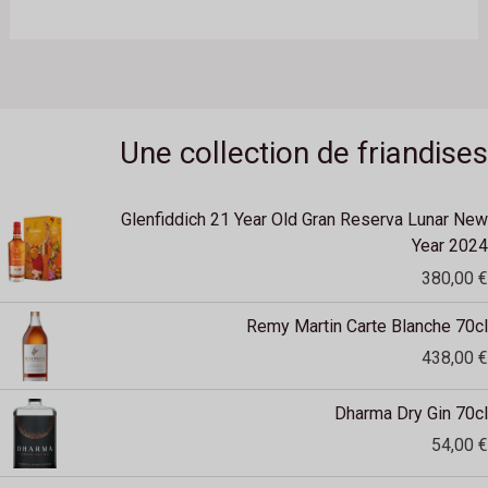
,
0
€
O
0
.
M
€
.
O
Une collection de friandises
T
I
Glenfiddich 21 Year Old Gran Reserva Lunar New
O
Year 2024
380,00
€
N
Remy Martin Carte Blanche 70cl
438,00
€
Dharma Dry Gin 70cl
54,00
€