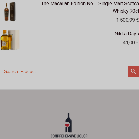
The Macallan Edition No 1 Single Malt Scotch
Whisky 70cl
1 500,99
€
Nikka Days
41,00
€
SEARCH
Search
for: