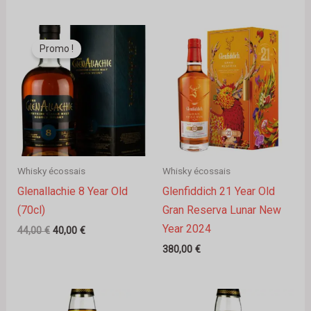
Le
Le
prix
prix
Promo !
initial
actuel
était :
est :
44,00 €.
40,00 €.
Whisky écossais
Whisky écossais
Glenallachie 8 Year Old
Glenfiddich 21 Year Old
(70cl)
Gran Reserva Lunar New
Year 2024
44,00
€
40,00
€
380,00
€