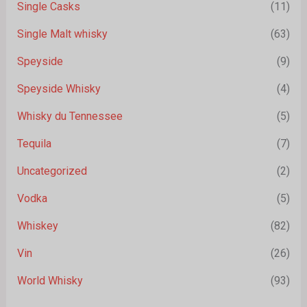
Single Casks
(11)
Single Malt whisky
(63)
Speyside
(9)
Speyside Whisky
(4)
Whisky du Tennessee
(5)
Tequila
(7)
Uncategorized
(2)
Vodka
(5)
Whiskey
(82)
Vin
(26)
World Whisky
(93)