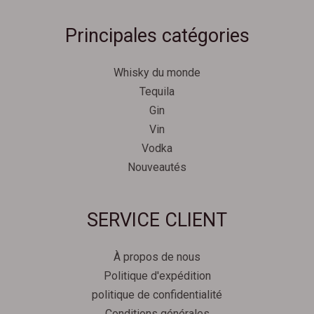
Principales catégories
Whisky du monde
Tequila
Gin
Vin
Vodka
Nouveautés
Svenska
SERVICE CLIENT
Español
Српски језик
À propos de nous
한국어
Politique d'expédition
Italiano
politique de confidentialité
Português
Conditions générales