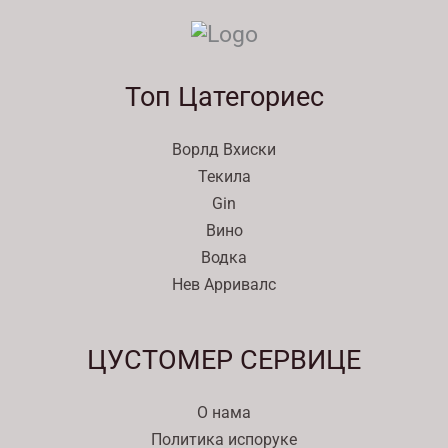
Топ Цатегориес
Ворлд Вхиски
Текила
Gin
Вино
Водка
Нев Арривалс
Svenska
ЦУСТОМЕР СЕРВИЦЕ
Español
한국어
О нама
Italiano
Политика испоруке