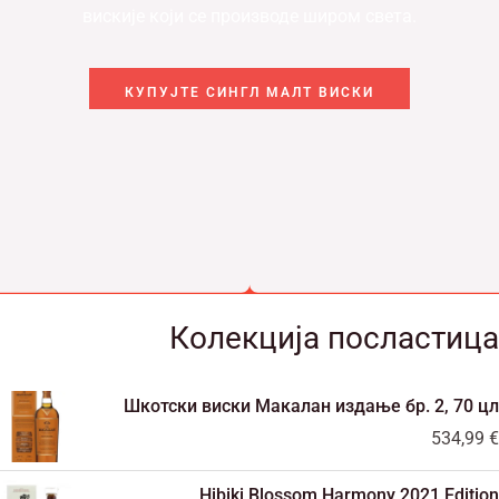
вискије који се производе широм света.
КУПУЈТЕ СИНГЛ МАЛТ ВИСКИ
Колекција посластица
Шкотски виски Макалан издање бр. 2, 70 цл
534,99
€
Hibiki Blossom Harmony 2021 Edition