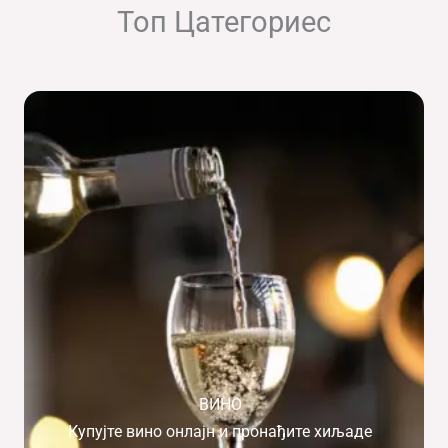
Топ Цатегориес
ВИНО
Купујте вино онлајн и пронађите хиљаде