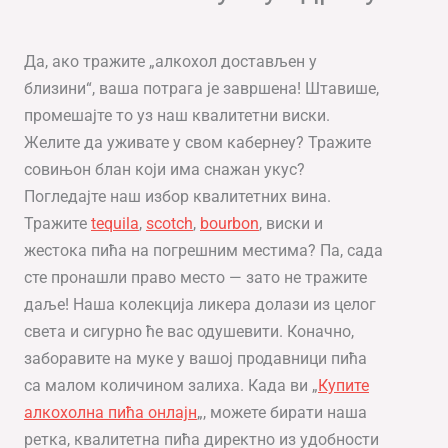
Да, ако тражите „алкохол достављен у
близини“, ваша потрага је завршена! Штавише,
промешајте то уз наш квалитетни виски.
Желите да уживате у свом кабернеу? Тражите
совињон блан који има снажан укус?
Погледајте наш избор квалитетних вина.
Тражите
tequila
,
scotch
,
bourbon
, виски и
жестока пића на погрешним местима? Па, сада
сте пронашли право место — зато не тражите
даље! Наша колекција ликера долази из целог
света и сигурно ће вас одушевити. Коначно,
заборавите на муке у вашој продавници пића
са малом количином залиха. Када ви „
Купите
алкохолна пића онлајн
„, можете бирати наша
ретка, квалитетна пића директно из удобности