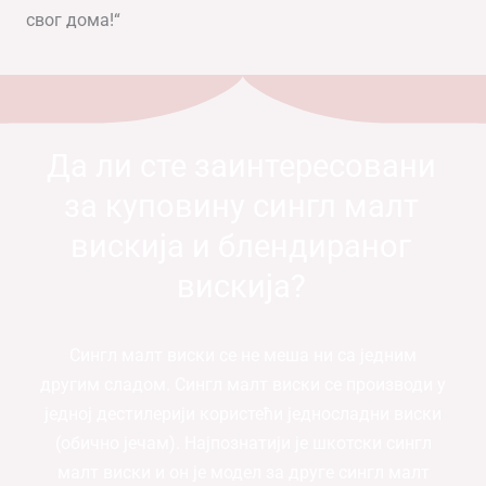
свог дома!“
Да ли сте заинтересовани
за куповину сингл малт
вискија и блендираног
вискија?
Сингл малт виски се не меша ни са једним
другим сладом. Сингл малт виски се производи у
једној дестилерији користећи једносладни виски
(обично јечам). Најпознатији је шкотски сингл
малт виски и он је модел за друге сингл малт