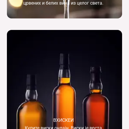
црвених и белих вина из целог света.
ВХИСКЕИ
Купите виски онлајн. Виски је врста