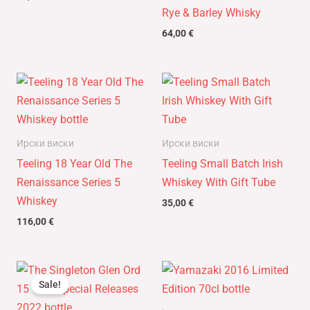
Rye & Barley Whisky
64,00
€
Ирски виски
Ирски виски
Teeling 18 Year Old The
Teeling Small Batch Irish
Renaissance Series 5
Whiskey With Gift Tube
Whiskey
35,00
€
116,00
€
Оригинална
Тренутна
цена
цена
Sale!
је
је:
била:
205,00 €.