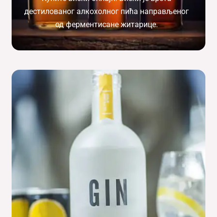
дестилованог алкохолног пића направљеног
од ферментисане житарице.