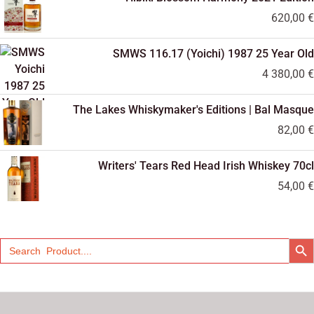
620,00
€
SMWS 116.17 (Yoichi) 1987 25 Year Old
4 380,00
€
The Lakes Whiskymaker's Editions | Bal Masque
82,00
€
Writers' Tears Red Head Irish Whiskey 70cl
54,00
€
SEARCH
Search
for: