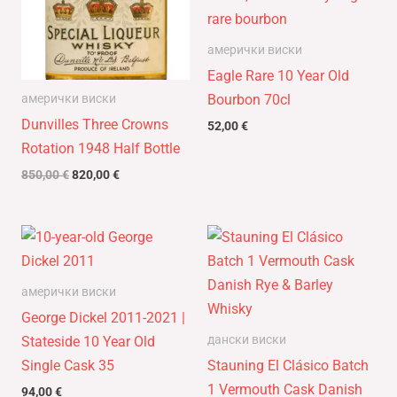
амерички виски
Eagle Rare 10 Year Old
Bourbon 70cl
амерички виски
Dunvilles Three Crowns
52,00
€
Rotation 1948 Half Bottle
850,00
€
820,00
€
амерички виски
George Dickel 2011-2021 |
дански виски
Stateside 10 Year Old
Single Cask 35
Stauning El Clásico Batch
1 Vermouth Cask Danish
94,00
€