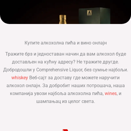
Купите алкохолна пића и вино онлајн
Тражите брз и једноставан начин да вам алкохол буде
достављен на кућну адресу? Не тражите другде.
Добродошли у Comprehensive Liquor, без сумње најбољи.
whiskey
Веб-сајт за доставу где можете наручити
алкохол онлајн. За добробит наших потрошача, наша
компанија увози најбоља алкохолна пића,
wines
, и
шампањац из целог света.