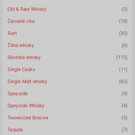
Old & Rare Whisky
(5)
Červené víno
(19)
Rum
(30)
Žitná whisky
(6)
Skotská whisky
(115)
Single Casks
(11)
Single Malt whisky
(63)
Speyside
(9)
Speyside Whisky
(4)
Теннессее Вхиски
(5)
Tequila
(7)