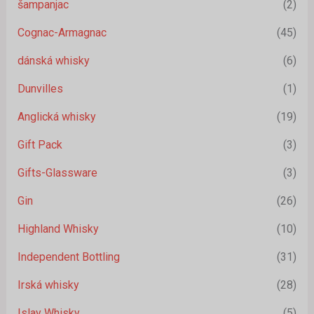
šampanjac
(2)
Cognac-Armagnac
(45)
dánská whisky
(6)
Dunvilles
(1)
Anglická whisky
(19)
Gift Pack
(3)
Gifts-Glassware
(3)
Gin
(26)
Highland Whisky
(10)
Independent Bottling
(31)
Irská whisky
(28)
Islay Whisky
(5)