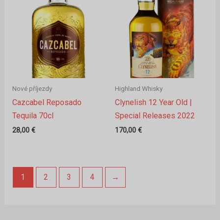
Nové příjezdy
Highland Whisky
Cazcabel Reposado
Clynelish 12 Year Old |
Tequila 70cl
Special Releases 2022
28,00
€
170,00
€
1
2
3
4
→