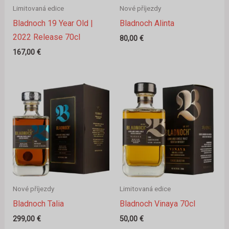
Limitovaná edice
Nové příjezdy
Bladnoch 19 Year Old |
Bladnoch Alinta
2022 Release 70cl
80,00
€
167,00
€
Nové příjezdy
Limitovaná edice
Bladnoch Talia
Bladnoch Vinaya 70cl
299,00
€
50,00
€