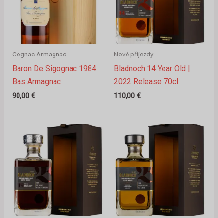
Cognac-Armagnac
Nové příjezdy
Baron De Sigognac 1984
Bladnoch 14 Year Old |
Bas Armagnac
2022 Release 70cl
90,00
€
110,00
€