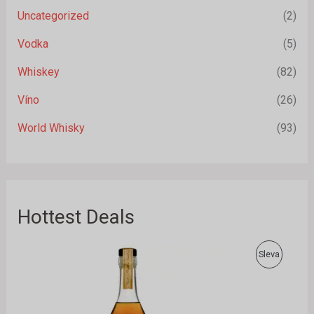
Uncategorized
(2)
Vodka
(5)
Whiskey
(82)
Víno
(26)
World Whisky
(93)
Hottest Deals
P
A
P
Sleva
ů
k
v
t
R
o
u
d
á
O
n
l