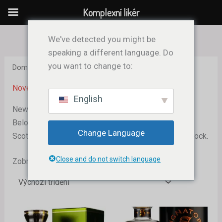
Přeskočit
Komplexní likér
na
obsah
We've detected you might be
speaking a different language. Do
you want to change to:
Domů
/ New Arrivals
Nové příjezdy
English
New Arrivals in Whiskies in Comprehensive Liquor:
Below are some of the best new arrivals in Bourbon,
Change Language
Scotch, Japanese, and other whiskeys available in stock.
Close and do not switch language
Zobrazeno 1. – 12. z 39 výsledků