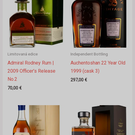
Limitovaná edice
Independent Bottling
Admiral Rodney Rum |
Auchentoshan 22 Year Old
2009 Officer’s Release
1999 (cask 3)
No.2
297,00
€
70,00
€