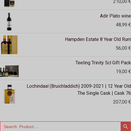
210,00
€
U
Adir Plato wine
48,99
€
Hampden Estate 8 Year Old Rum
56,00
€
Teeling Trinity 5cl Gift Pack
19,00
€
Lochindaal (Bruichladdich) 2009-2021 | 12 Year Old
The Single Cask | Cask 76
207,00
€
SEARCH
Search
for: