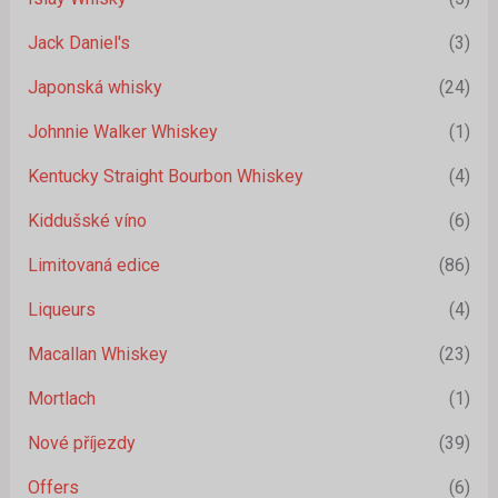
Jack Daniel's
(3)
Japonská whisky
(24)
Johnnie Walker Whiskey
(1)
Kentucky Straight Bourbon Whiskey
(4)
Kiddušské víno
(6)
Limitovaná edice
(86)
Liqueurs
(4)
Macallan Whiskey
(23)
Mortlach
(1)
Nové příjezdy
(39)
Offers
(6)