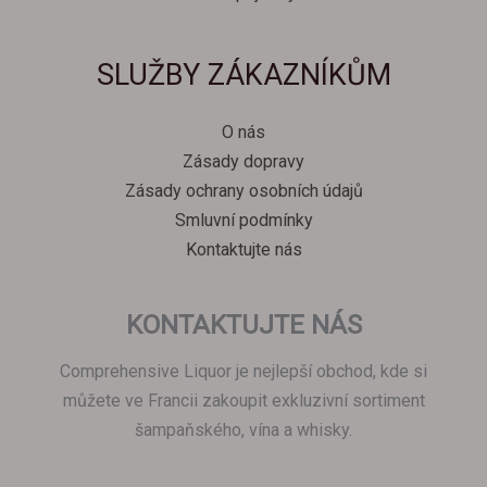
Svenska
SLUŽBY ZÁKAZNÍKŮM
Español
Српски језик
O nás
한국어
Zásady dopravy
Italiano
Zásady ochrany osobních údajů
Português
Smluvní podmínky
Kontaktujte nás
Polski
Magyar
KONTAKTUJTE NÁS
Ελληνικά
Deutsch
Comprehensive Liquor je nejlepší obchod, kde si
Français
můžete ve Francii zakoupit exkluzivní sortiment
šampaňského, vína a whisky.
Nederlands
Dansk