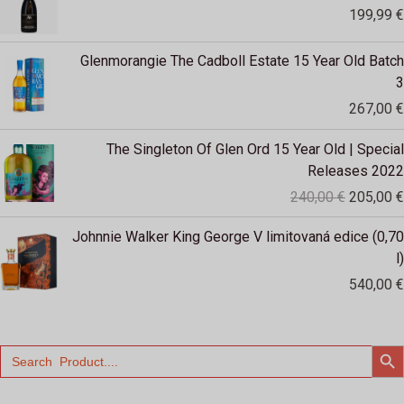
199,99
€
Glenmorangie The Cadboll Estate 15 Year Old Batch
3
267,00
€
Původní
The Singleton Of Glen Ord 15 Year Old | Special
cena
Releases 2022
byla:
240,00
€
205,00
€
240,00 €
Johnnie Walker King George V limitovaná edice (0,70
l)
540,00
€
SEARCH
Search
for: