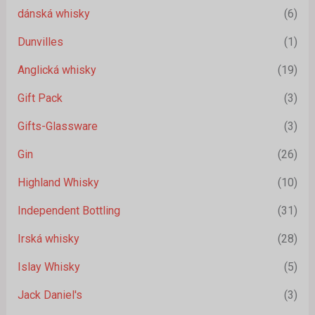
dánská whisky
(6)
Dunvilles
(1)
Anglická whisky
(19)
Gift Pack
(3)
Gifts-Glassware
(3)
Gin
(26)
Highland Whisky
(10)
Independent Bottling
(31)
Irská whisky
(28)
Islay Whisky
(5)
Jack Daniel's
(3)