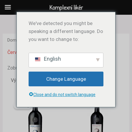
Přeskočit
Komplexní likér
na
obsah
We've detected you might be
speaking a different language. Do
you want to change to:
Domů
/ Red Wine
Červené víno
English
Zobrazeno 1. – 12. z 19 výsledků
Change Language
Close and do not switch language
Původní
Aktuální
cena
cena
Prodej
byla:
je:
18,99 €.
16,98 €.