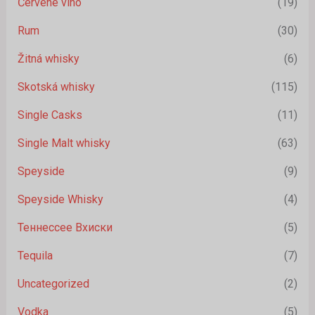
Červené víno
(19)
Rum
(30)
Žitná whisky
(6)
Skotská whisky
(115)
Single Casks
(11)
Single Malt whisky
(63)
Speyside
(9)
Speyside Whisky
(4)
Теннессее Вхиски
(5)
Tequila
(7)
Uncategorized
(2)
Vodka
(5)