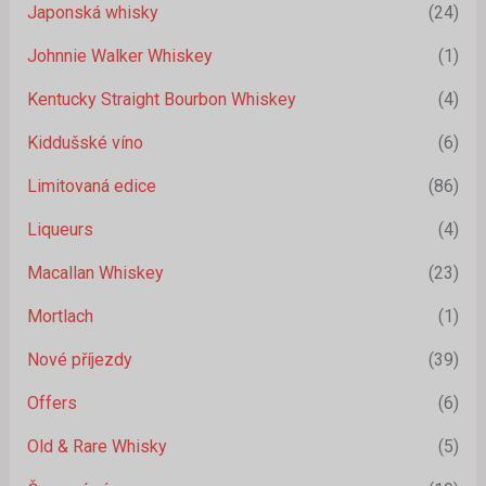
Japonská whisky
(24)
Johnnie Walker Whiskey
(1)
Kentucky Straight Bourbon Whiskey
(4)
Kiddušské víno
(6)
Limitovaná edice
(86)
Liqueurs
(4)
Macallan Whiskey
(23)
Mortlach
(1)
Nové příjezdy
(39)
Offers
(6)
Old & Rare Whisky
(5)