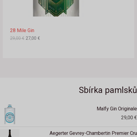
U
a
:
:
2
Z
2
7
9
,
A
,
0
28 Mile Gin
0
0
A
0
29,00
€
27,00
€
€
K
€
.
.
Č
N
Í
Sbírka pamlsků
C
E
Malfy Gin Originale
N
29,00
€
U
Aegerter Gevrey-Chambertin Premier Cru