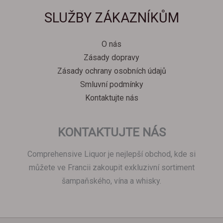
Svenska
SLUŽBY ZÁKAZNÍKŮM
Español
Српски језик
O nás
한국어
Zásady dopravy
Italiano
Zásady ochrany osobních údajů
Português
Smluvní podmínky
Kontaktujte nás
Polski
Magyar
KONTAKTUJTE NÁS
Ελληνικά
Deutsch
Comprehensive Liquor je nejlepší obchod, kde si
Français
můžete ve Francii zakoupit exkluzivní sortiment
šampaňského, vína a whisky.
Nederlands
Dansk
Hrvatski