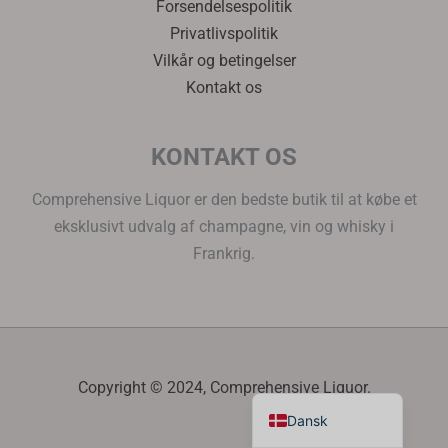
Forsendelsespolitik
Italiano
Privatlivspolitik
Português
Vilkår og betingelser
Kontakt os
Polski
Magyar
KONTAKT OS
Ελληνικά
Deutsch
Comprehensive Liquor er den bedste butik til at købe et
Français
eksklusivt udvalg af champagne, vin og whisky i
Frankrig.
Nederlands
Čeština
Hrvatski
العربية
Copyright © 2024, Comprehensive Liquor.
English
Dansk