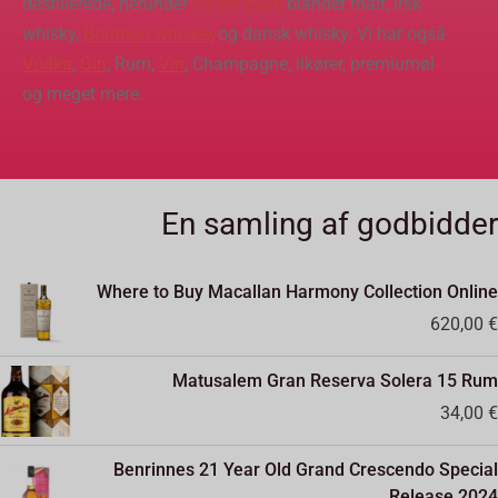
destillerede, herunder
s
ingle malt
,
blandet malt, irsk
whisky,
Bourbon whiskey
og dansk whisky. Vi har også
Vodka
,
Gin
, Rum,
Vin
, Champagne, likører, premiumøl
og meget mere.
En samling af godbidder
Where to Buy Macallan Harmony Collection Online
620,00
€
Matusalem Gran Reserva Solera 15 Rum
34,00
€
Benrinnes 21 Year Old Grand Crescendo Special
Release 2024