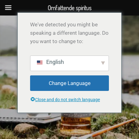
Gå
Omfattende spiritus
til
indholdet
We've detected you might be
speaking a different language. Do
you want to change to:
English
Change Language
Close and do not switch language
Om os