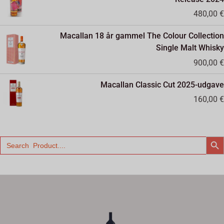
480,00
€
Macallan 18 år gammel The Colour Collection
Single Malt Whisky
900,00
€
Macallan Classic Cut 2025-udgave
160,00
€
SEARCH
Search
for: