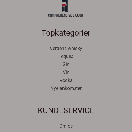
Topkategorier
Verdens whisky
Tequila
Gin
Vin
Vodka
Nye ankomster
Svenska
KUNDESERVICE
Español
Српски језик
Om os
한국어