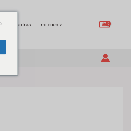
o
obre nosotras
mi cuenta