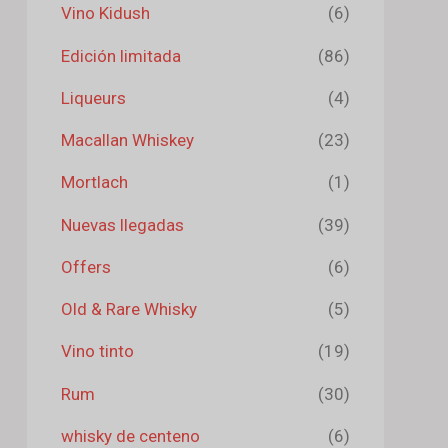
Vino Kidush
(6)
Edición limitada
(86)
Liqueurs
(4)
Macallan Whiskey
(23)
Mortlach
(1)
Nuevas llegadas
(39)
Offers
(6)
Old & Rare Whisky
(5)
Vino tinto
(19)
Rum
(30)
whisky de centeno
(6)