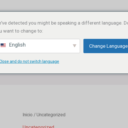
've detected you might be speaking a different language. D
ENAR
ESPÍRITU
VINO
CONTÁCTENOS
S
u want to change to:
English
Change Language
BOTÓN DE BÚSQUEDA
Buscar:
Close and do not switch language
Inicio
/ Uncategorized
Uncategorized