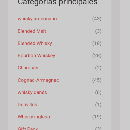
Categorías principales
whisky americano
(43)
Blended Malt
(3)
Blended Whisky
(18)
Bourbon Whiskey
(28)
Champán
(2)
Cognac-Armagnac
(45)
whisky danés
(6)
Dunvilles
(1)
Whisky inglesa
(19)
Gift Pack
(3)