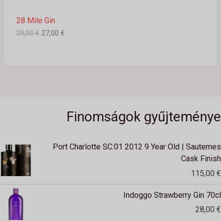
2
,
R
9
0
28 Mile Gin
,
0
M
0
29,00
€
27,00
€
0
€
É
.
€
K
.
Finomságok gyűjteménye
Port Charlotte SC:01 2012 9 Year Old | Sauternes
Cask Finish
115,00
€
Indoggo Strawberry Gin 70cl
28,00
€