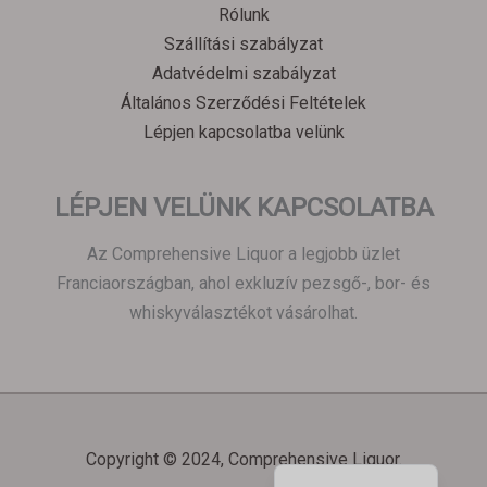
Rólunk
한국어
Szállítási szabályzat
Italiano
Adatvédelmi szabályzat
Português
Általános Szerződési Feltételek
Lépjen kapcsolatba velünk
Polski
Ελληνικά
LÉPJEN VELÜNK KAPCSOLATBA
Deutsch
Français
Az Comprehensive Liquor a legjobb üzlet
Nederlands
Franciaországban, ahol exkluzív pezsgő-, bor- és
whiskyválasztékot vásárolhat.
Dansk
Čeština
Hrvatski
العربية
English
Copyright © 2024, Comprehensive Liquor.