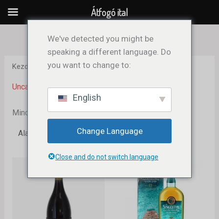
Skip
Átfogó ital
to
content
We've detected you might be
speaking a different language. Do
you want to change to:
Kezdőlap
/ Uncategorized
Uncategorized
English
Mind a(z) 2 találat megjelenítve
Change Language
Close and do not switch language