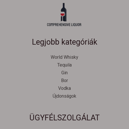
Legjobb kategóriák
World Whisky
Tequila
Gin
Bor
Vodka
Újdonságok
Svenska
ÜGYFÉLSZOLGÁLAT
Español
Српски језик