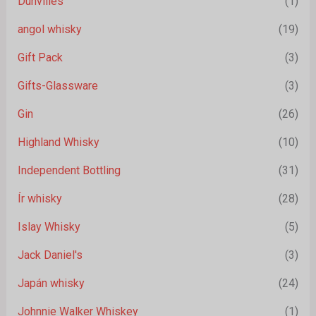
Dunvilles
(1)
angol whisky
(19)
Gift Pack
(3)
Gifts-Glassware
(3)
Gin
(26)
Highland Whisky
(10)
Independent Bottling
(31)
Ír whisky
(28)
Islay Whisky
(5)
Jack Daniel's
(3)
Japán whisky
(24)
Johnnie Walker Whiskey
(1)