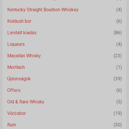
Kentucky Straight Bourbon Whiskey
(4)
Kiddush bor
(6)
Limitált kiadás
(86)
Liqueurs
(4)
Macallan Whisky
(23)
Mortlach
(1)
Újdonságok
(39)
Offers
(6)
Old & Rare Whisky
(5)
Vörösbor
(19)
Rum
(30)