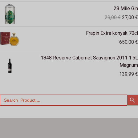
Original
28 Mile Gin
price
29,00
€
27,00
€
was:
29,00 €
Frapin Extra konyak 70cl
650,00
€
1848 Reserve Cabernet Sauvignon 2011 1.5L
Magnum
139,99
€
SEARCH
Search
for: