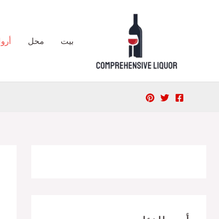
خطي
لى
لمحتوى
بيت
محل
أروا