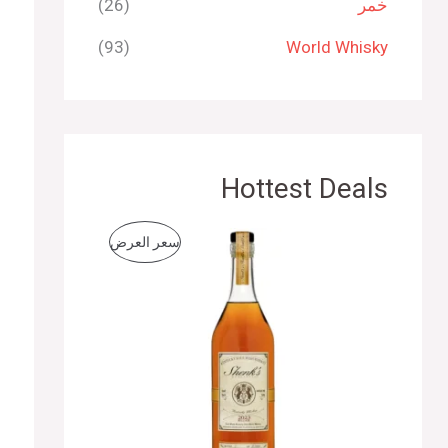
خمر
(26)
(93)
World Whisky
Hottest Deals
ا
ا
م
سعر العرض
ل
ل
س
س
ن
ع
ع
ر
ر
ت
ا
ا
ل
ل
ج
أ
ح
ص
ا
م
ل
ل
ي
ي
خ
ه
ه