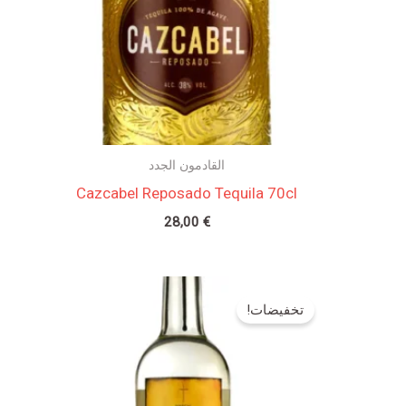
القادمون الجدد
Cazcabel Reposado Tequila 70cl
28,00
€
السعر
السعر
الأصلي
الحالي
تخفيضات!
هو:
هو:
47,00 €.
50,00 €.