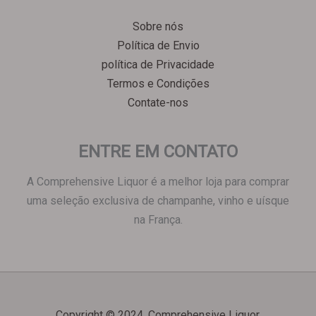
Српски језик
Sobre nós
한국어
Política de Envio
Italiano
política de Privacidade
Polski
Termos e Condições
Contate-nos
Magyar
Ελληνικά
ENTRE EM CONTATO
Deutsch
Français
A Comprehensive Liquor é a melhor loja para comprar
Nederlands
uma seleção exclusiva de champanhe, vinho e uísque
na França.
Dansk
Čeština
Hrvatski
العربية
English
Copyright © 2024, Comprehensive Liquor.