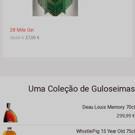
e
7
r
,
E
a
0
:
0
M
2
28 Mile Gin
9
€
P
,
.
29,00
€
27,00
€
0
R
0
O
€
.
M
O
Uma Coleção de Guloseimas
Ç
Ã
Deau Louis Memory 70cl
O
299,99
€
WhistlePig 15 Year Old 75cl