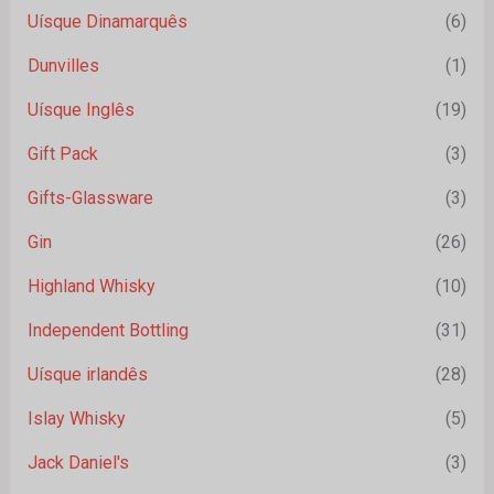
Uísque Dinamarquês
(6)
Dunvilles
(1)
Uísque Inglês
(19)
Gift Pack
(3)
Gifts-Glassware
(3)
Gin
(26)
Highland Whisky
(10)
Independent Bottling
(31)
Uísque irlandês
(28)
Islay Whisky
(5)
Jack Daniel's
(3)