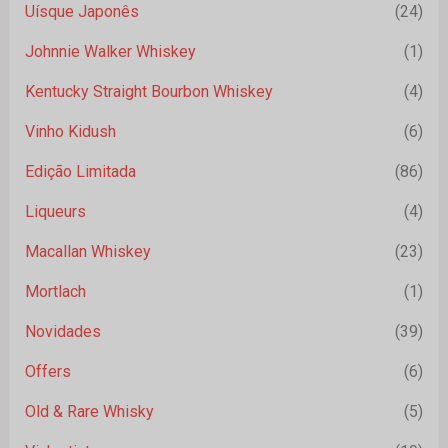
Uísque Japonês
(24)
Johnnie Walker Whiskey
(1)
Kentucky Straight Bourbon Whiskey
(4)
Vinho Kidush
(6)
Edição Limitada
(86)
Liqueurs
(4)
Macallan Whiskey
(23)
Mortlach
(1)
Novidades
(39)
Offers
(6)
Old & Rare Whisky
(5)