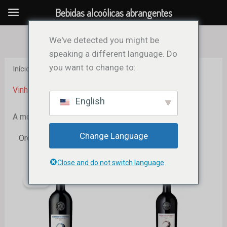
Skip
Bebidas alcoólicas abrangentes
to
content
We've detected you might be
speaking a different language. Do
you want to change to:
Início
/ Red Wine
Vinho tinto
English
A mostrar 1–12 de 19 resultados
Change Language
Close and do not switch language
O
O
preço
preço
Sale!
original
atual
era:
é:
18,99 €.
16,98 €.