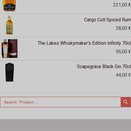
221,00
€
Cargo Cult Spiced Rum
28,00
€
The Lakes Whiskymaker's Edition Infinity 70cl
95,00
€
Scapegrace Black Gin 70cl
44,00
€
SEARCH
Search
for: