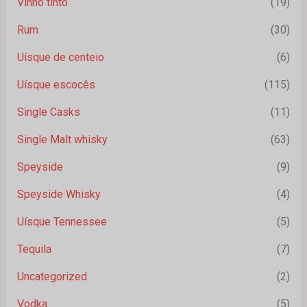
Vinho tinto
(19)
Rum
(30)
Uísque de centeio
(6)
Uísque escocês
(115)
Single Casks
(11)
Single Malt whisky
(63)
Speyside
(9)
Speyside Whisky
(4)
Uísque Tennessee
(5)
Tequila
(7)
Uncategorized
(2)
Vodka
(5)