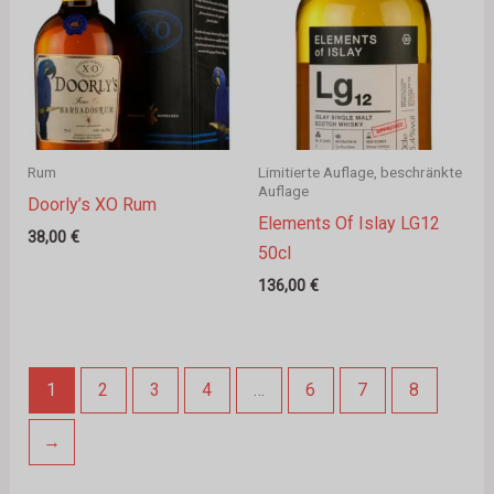
Rum
Limitierte Auflage, beschränkte
Auflage
Doorly’s XO Rum
Elements Of Islay LG12
38,00
€
50cl
136,00
€
1
2
3
4
…
6
7
8
→