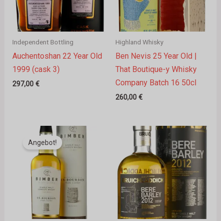
Independent Bottling
Highland Whisky
Auchentoshan 22 Year Old
Ben Nevis 25 Year Old |
1999 (cask 3)
That Boutique-y Whisky
Company Batch 16 50cl
297,00
€
260,00
€
Ursprünglicher
Aktueller
Preis
Preis
Angebot!
war:
ist:
64,00 €
61,00 €.