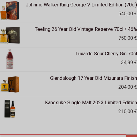
Johnnie Walker King George V Limited Edition (70cl)
540,00
€
Teeling 26 Year Old Vintage Reserve 70cl / 46%
750,00
€
Luxardo Sour Cherry Gin 70cl
34,99
€
Glendalough 17 Year Old Mizunara Finish
204,00
€
Kanosuke Single Malt 2023 Limited Edition
210,00
€
SEARCH
Search