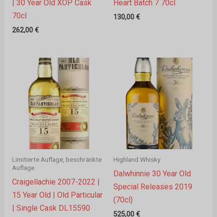
| 30 Year Old XOP Cask
Heart Batch 7 70cl
70cl
130,00
€
262,00
€
Limitierte Auflage, beschränkte
Highland Whisky
Auflage
Dalwhinnie 30 Year Old
Craigellachie 2007-2022 |
Special Releases 2019
15 Year Old | Old Particular
(70cl)
| Single Cask DL15590
525,00
€