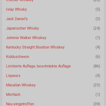
Islay Whisky
(5)
Jack Daniel's
(3)
Japanischer Whisky
(24)
Johnnie Walker Whiskey
(1)
Kentucky Straight Bourbon Whiskey
(4)
Kidduschwein
(6)
Limitierte Auflage, beschränkte Auflage
(86)
Liqueurs
(4)
Macallan Whiskey
(23)
Mortlach
(1)
Neu eingetroffen
(39)