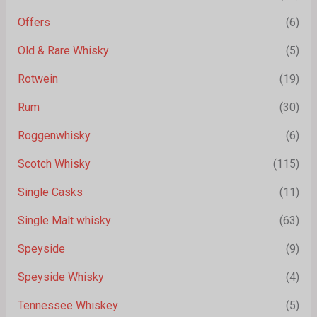
Offers
(6)
Old & Rare Whisky
(5)
Rotwein
(19)
Rum
(30)
Roggenwhisky
(6)
Scotch Whisky
(115)
Single Casks
(11)
Single Malt whisky
(63)
Speyside
(9)
Speyside Whisky
(4)
Tennessee Whiskey
(5)