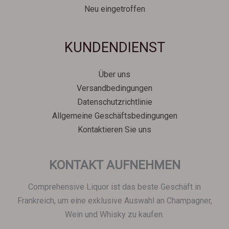
Neu eingetroffen
Svenska
KUNDENDIENST
Español
Српски језик
Über uns
한국어
Versandbedingungen
Italiano
Datenschutzrichtlinie
Português
Allgemeine Geschäftsbedingungen
Kontaktieren Sie uns
Polski
Magyar
KONTAKT AUFNEHMEN
Ελληνικά
Français
Comprehensive Liquor ist das beste Geschäft in
Nederlands
Frankreich, um eine exklusive Auswahl an Champagner,
Wein und Whisky zu kaufen.
Dansk