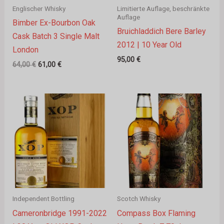
Englischer Whisky
Limitierte Auflage, beschränkte
Auflage
Bimber Ex-Bourbon Oak
Bruichladdich Bere Barley
Cask Batch 3 Single Malt
2012 | 10 Year Old
London
95,00
€
64,00
€
61,00
€
Independent Bottling
Scotch Whisky
Cameronbridge 1991-2022
Compass Box Flaming