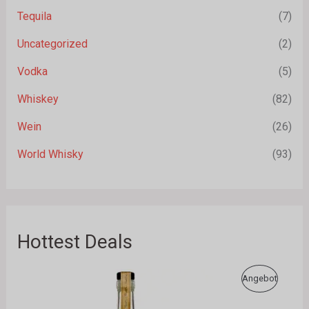
Tequila
(7)
Uncategorized
(2)
Vodka
(5)
Whiskey
(82)
Wein
(26)
World Whisky
(93)
Hottest Deals
U
A
P
Angebot
r
k
s
t
R