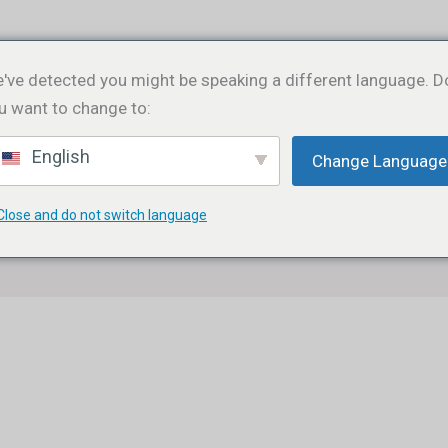
've detected you might be speaking a different language. D
N
SPIRITUOSEN
WEIN
KONTAKTIEREN SIE 
u want to change to:
English
Change Language
SEARCH BUTTON
Search
for:
Close and do not switch language