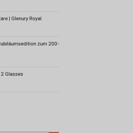
are | Glenury Royal
 Jubiläumsedition zum 200-
+ 2 Glasses
SEARCH BUTTON