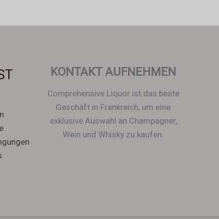
Svenska
Español
Српски језик
한국어
Italiano
KONTAKT AUFNEHMEN
ST
Português
Comprehensive Liquor ist das beste
Polski
Geschäft in Frankreich, um eine
n
Magyar
exklusive Auswahl an Champagner,
e
Ελληνικά
Wein und Whisky zu kaufen.
ingungen
Français
s
Nederlands
Dansk
Čeština
Hrvatski