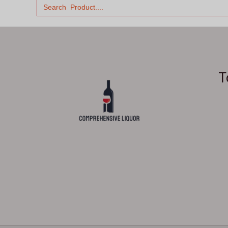
Search
for:
T