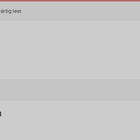
rtig leer.
n