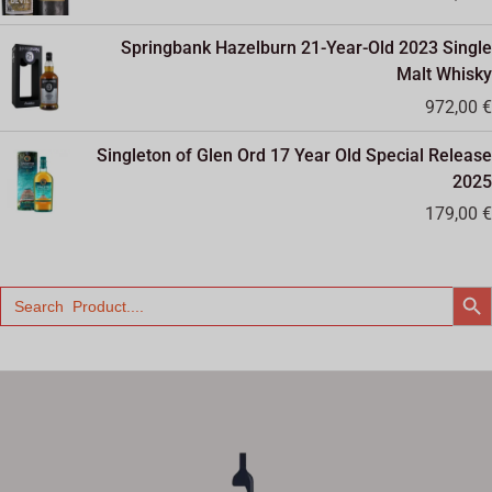
Springbank Hazelburn 21-Year-Old 2023 Single
Malt Whisky
972,00
€
Singleton of Glen Ord 17 Year Old Special Release
2025
179,00
€
검색 버튼
검
색: