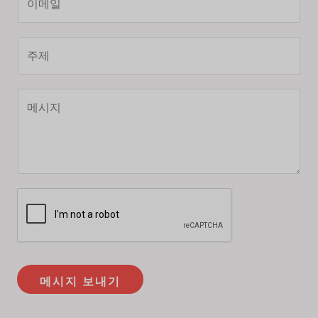
메
N
일
a
주
*
m
제
e
*
*
Y
o
u
r
M
e
s
s
a
g
메시지 보내기
e
*