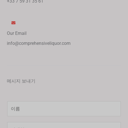
+33 7 59 31 35 61
Our Email
info@comprehensiveliquor.com
메시지 보내기
Y
o
u
이
r