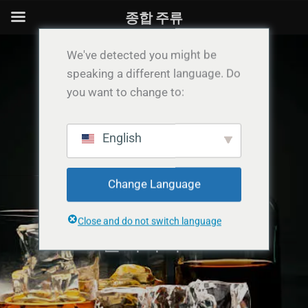
콘
종합 주류
텐
츠
We've detected you might be
로
speaking a different language. Do
건
you want to change to:
너
뛰
English
기
Change Language
Close and do not switch language
문의하기