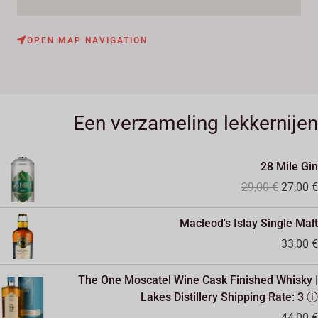
OPEN MAP NAVIGATION
Een verzameling lekkernijen
Oorspro
28 Mile Gin
prijs
29,00
€
27,00
€
was:
29,00 €
Macleod's Islay Single Malt
33,00
€
The One Moscatel Wine Cask Finished Whisky |
Lakes Distillery Shipping Rate: 3 ⓘ
44,00
€