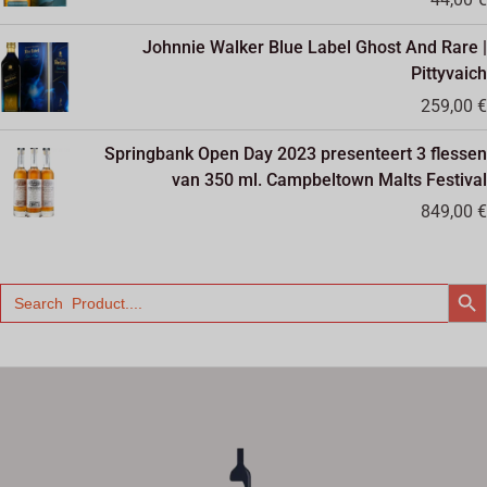
Johnnie Walker Blue Label Ghost And Rare |
Pittyvaich
259,00
€
Springbank Open Day 2023 presenteert 3 flessen
van 350 ml. Campbeltown Malts Festival
849,00
€
ZOE
Zoek
naar: