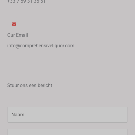
+33 7 59 31 35 61
Our Email
info@comprehensiveliquor.com
Stuur ons een bericht
Y
o
u
E
r