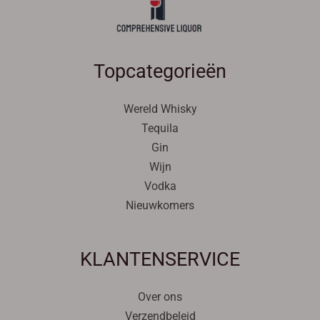
Topcategorieën
Wereld Whisky
Tequila
Gin
Wijn
Vodka
Nieuwkomers
Svenska
KLANTENSERVICE
Español
Српски језик
Over ons
한국어
Verzendbeleid