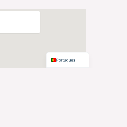
Nederlands
Dansk
Čeština
Hrvatski
العربية
English
Português