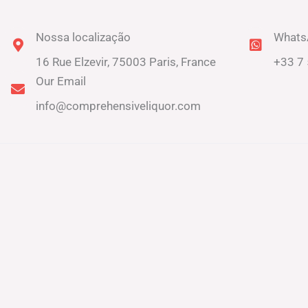
Nossa localização
Whats
16 Rue Elzevir, 75003 Paris, France
+33 7 
Our Email
info@comprehensiveliquor.com
Envie-nos uma mensagem
Y
o
u
E
r
m
N