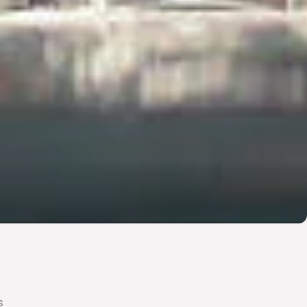
Svenska
Español
Српски језик
한국어
Italiano
Polski
Magyar
Ελληνικά
Deutsch
Français
s