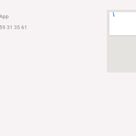
App
59 31 35 61