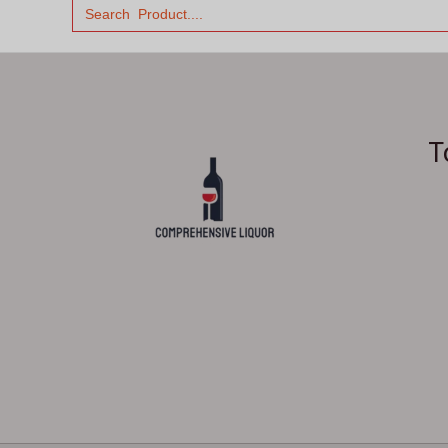
Zoek
naar:
T