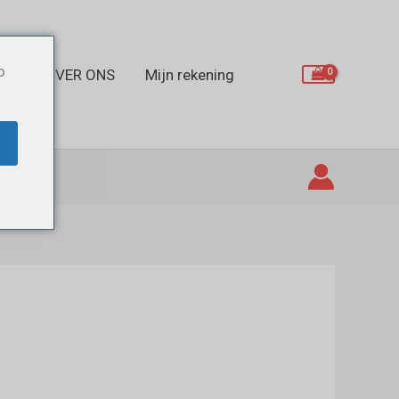
o
OP
OVER ONS
Mijn rekening