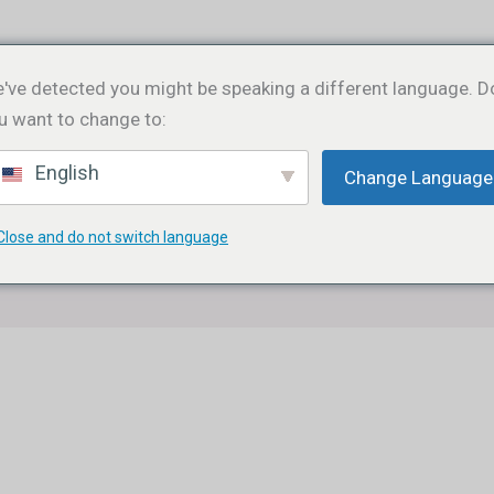
've detected you might be speaking a different language. D
GEESTEN
WIJN
NEEM CONTACT MET ONS 
u want to change to:
English
Change Language
ZOEKKNOP
Zoek
naar:
Close and do not switch language