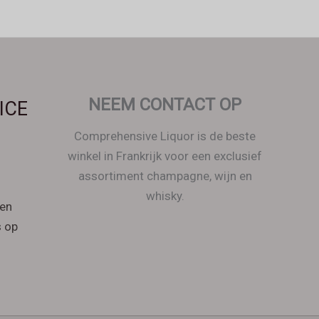
Svenska
Español
Српски језик
한국어
Italiano
NEEM CONTACT OP
ICE
Português
Comprehensive Liquor is de beste
Polski
winkel in Frankrijk voor een exclusief
Magyar
assortiment champagne, wijn en
Ελληνικά
whisky.
en
Deutsch
 op
Français
Dansk
Čeština
Hrvatski