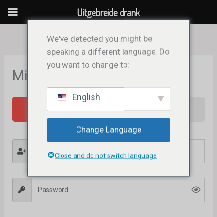
Ga
Uitgebreide drank
naar
de
We've detected you might be
inhoud
speaking a different language. Do
you want to change to:
Mijn rekening
English
Login
Sign Up
Change Language
Close and do not switch language