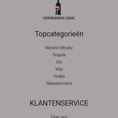
Topcategorieën
Wereld Whisky
Tequila
Gin
Wijn
Vodka
Nieuwkomers
Svenska
KLANTENSERVICE
Español
Српски језик
Over ons