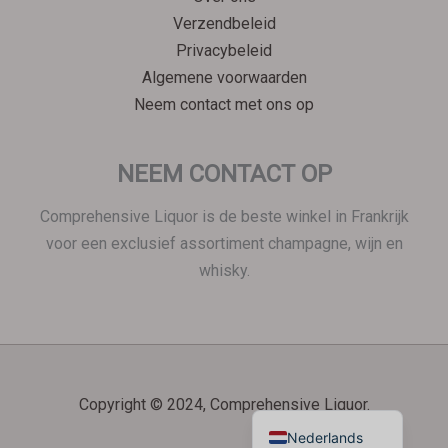
한국어
Verzendbeleid
Italiano
Privacybeleid
Português
Algemene voorwaarden
Neem contact met ons op
Polski
Magyar
NEEM CONTACT OP
Ελληνικά
Deutsch
Comprehensive Liquor is de beste winkel in Frankrijk
Français
voor een exclusief assortiment champagne, wijn en
whisky.
Dansk
Čeština
Hrvatski
العربية
Copyright © 2024, Comprehensive Liquor.
English
Nederlands