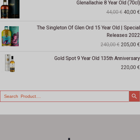
Glenallachie 8 Year Old (70cl)
prijs
44,00
€
40,00
€
was:
44,00 €
Oorspron
The Singleton Of Glen Ord 15 Year Old | Special
prijs
Releases 2022
was:
240,00
€
205,00
€
240,00 €
Gold Spot 9 Year Old 135th Anniversary
220,00
€
ZO
Zoek
naar: