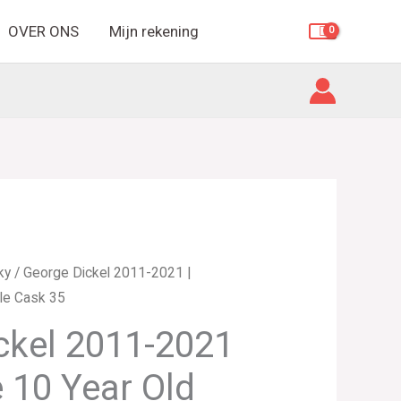
OVER ONS
Mijn rekening
side
ky
/ George Dickel 2011-2021 |
gle Cask 35
ckel 2011-2021
e 10 Year Old