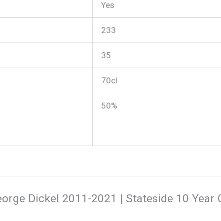
Yes
233
35
70cl
50%
rge Dickel 2011-2021 | Stateside 10 Year O