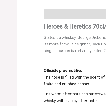
Beschrijving
Beoordelingen (0)
Heroes & Heretics 70c
Stateside whiskey, George Dickel is
its more famous neighbor, Jack Da
single bourbon barrel and yielded 
Officiële proefnotities:
The nose is filled with the scent o
fruits and crushed pepper.
The warm aftertaste has bitterswee
whisky with a spicy aftertaste.