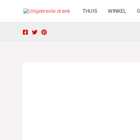
Ga
THUIS
WINKEL
G
naar
de
inhoud