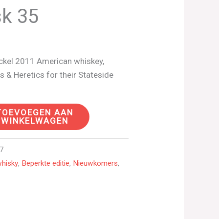
sk 35
ckel 2011 American whiskey,
s & Heretics for their Stateside
TOEVOEGEN AAN
WINKELWAGEN
7
hisky
,
Beperkte editie
,
Nieuwkomers
,