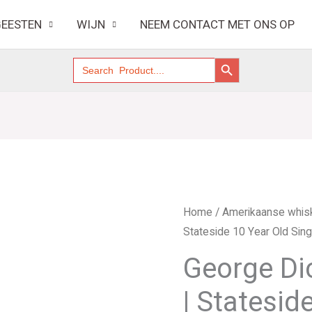
2021
EESTEN
WIJN
NEEM CONTACT MET ONS OP
|
State
ZOEKKNOP
Zoek
10
naar:
Year
Old
Single
Cask
35
aantal
George
Home
/
Amerikaanse whis
Dickel
Stateside 10 Year Old Sin
2011-
George Di
2021
|
| Statesid
Stateside