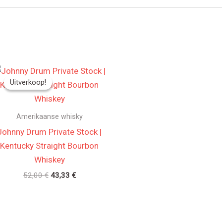
n
Oorspronkelijke
Huidige
prijs
prijs
Uitverkoop!
Uitverkoop!
was:
is:
52,00 €.
43,33 €.
Amerikaanse whisky
Johnny Drum Private Stock |
Kentucky Straight Bourbon
Whiskey
52,00
€
43,33
€