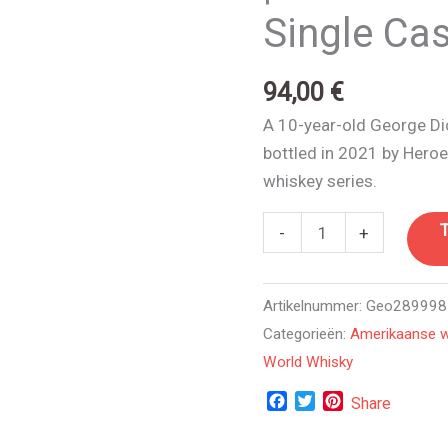
Single Ca
10
Year
Old
94,00
€
Single
A 10-year-old George Di
Cask
bottled in 2021 by Heroe
35
whiskey series.
aantal
-
+
Artikelnummer:
Geo289998
Categorieën:
Amerikaanse w
World Whisky
Facebook
Twitter
Pinterest
Share