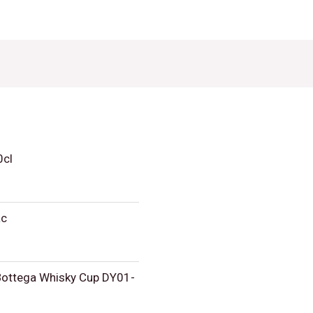
0cl
ac
Bottega Whisky Cup DY01-